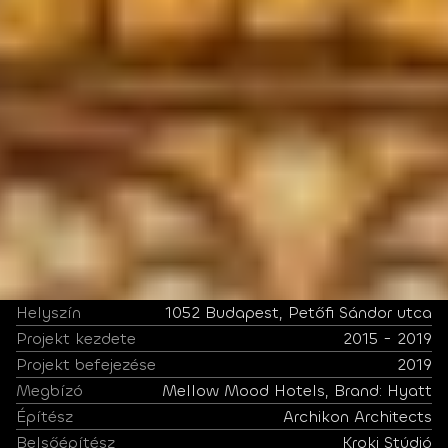
Helyszín
1052 Budapest, Petőfi Sándor utca
Projekt kezdete
2015 - 2019
Projekt befejezése
2019
Megbízó
Mellow Mood Hotels, Brand: Hyatt
Építész
Archikon Architects
Belsőépítész
Kroki Stúdió