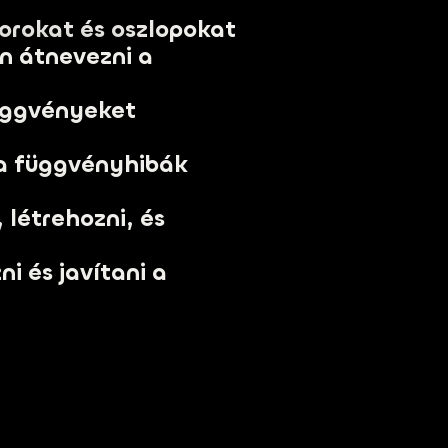
sorokat és oszlopokat
n átnevezni a
függvényeket
 a függvényhibák
 létrehozni, és
ni és javítani a