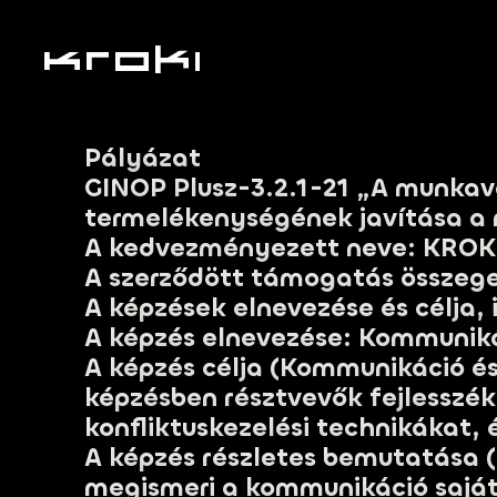
Pályázat
GINOP Plusz-3.2.1-21 „A munkav
termelékenységének javítása a 
A kedvezményezett neve: KROKI
A szerződött támogatás összeg
A képzések elnevezése és célja,
A képzés elnevezése: Kommunik
A képzés célja (Kommunikáció és
képzésben résztvevők fejlesszé
konfliktuskezelési technikákat, 
A képzés részletes bemutatása (
megismeri a kommunikáció saját