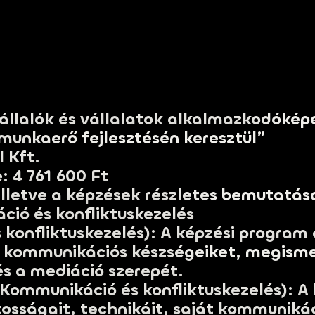
állalók és vállalatok alkalmazkodókép
munkaerő fejlesztésén keresztül”
 Kft.
e: 4 761 600 Ft
 illetve a képzések részletes bemutatás
áció és konfliktuskezelés
 konfliktuskezelés): A képzési program 
k kommunikációs készségeiket, megisme
és a mediáció szerepét.
Kommunikáció és konfliktuskezelés): A
osságait, technikáit, saját kommunikác