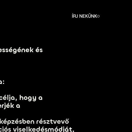
ÍRJ NEKÜNK
ességének és
a:
célja, hogy a
rjék a
 képzésben résztvevő
iós viselkedésmódját,