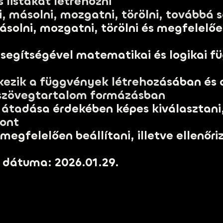
 listákat létrehozni
ni, másolni, mozgatni, törölni, továbbá 
solni, mozgatni, törölni és megfelelőe
 segítségével matematikai és logikai 
lkezik a függvények létrehozásában és
s szövegtartalom formázásban
 átadása érdekében képes kiválasztani,
kont
egfelelően beállítani, illetve ellenőriz
 dátuma: 2026.01.29.