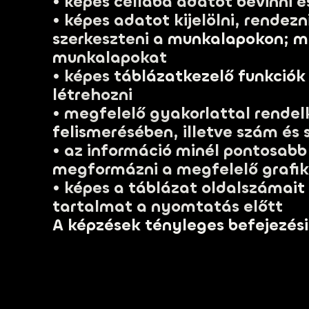
• képes cellába adatot bevinni és
• képes adatot kijelölni, rendez
szerkeszteni a munkalapokon; má
munkalapokat
• képes táblázatkezelő funkciók
létrehozni
• megfelelő gyakorlattal rende
felismerésében, illetve szám é
• az információ minél pontosabb
megformázni a megfelelő grafi
• képes a táblázat oldalszámait m
tartalmat a nyomtatás előtt
A képzések tényleges befejezési