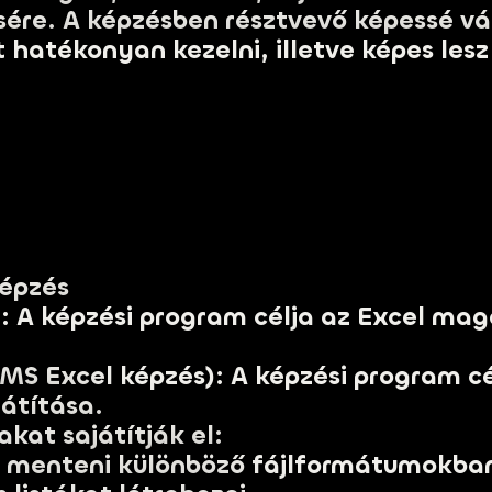
sére. A képzésben résztvevő képessé vál
t hatékonyan kezelni, illetve képes le
képzés
): A képzési program célja az Excel ma
MS Excel képzés): A képzési program cé
átítása.
kat sajátítják el:
i, menteni különböző fájlformátumokba