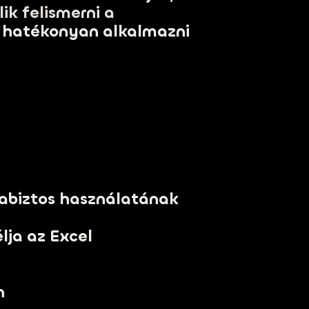
ik felismerni a
sz hatékonyan alkalmazni
gabiztos használatának
lja az Excel
n