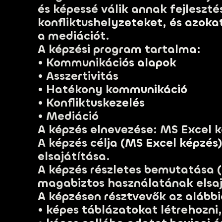
és képessé válik annak fejleszté
konfliktushelyzeteket, és azoka
a mediációt.
A képzési program tartalma:
• Kommunikációs alapok
• Asszertivitás
• Hatékony kommunikáció
• Konfliktuskezelés
• Mediáció
A képzés elnevezése: MS Excel 
A képzés célja (MS Excel képzés
elsajátítása.
A képzés részletes bemutatása (
magabiztos használatának elsaj
A képzésen résztvevők az alábbia
• képes táblázatokat létrehozn