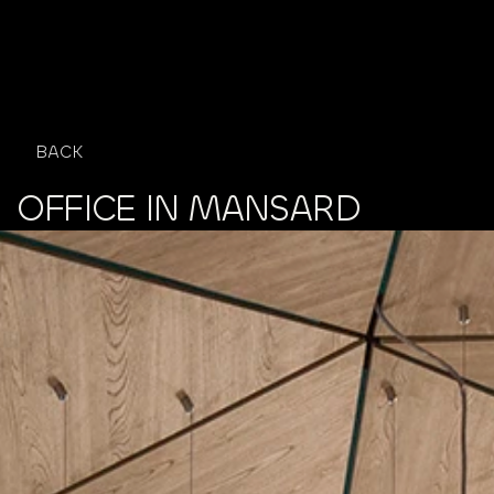
GET IN TOUC
BACK
OFFICE IN MANSARD